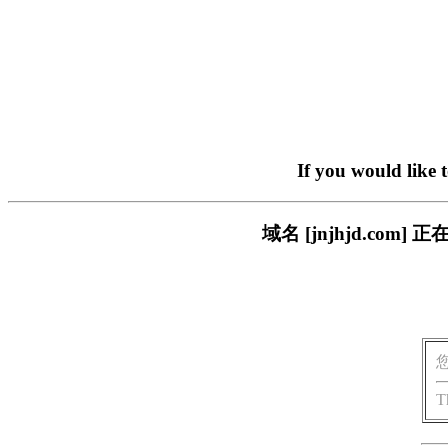
If you would like 
域名 [jnjhjd.c
T